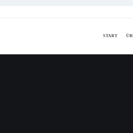
START
ÜB