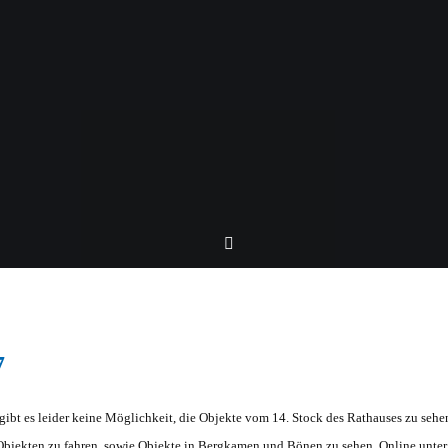
7
 gibt es leider keine Möglichkeit, die Objekte vom 14. Stock des Rathauses zu sehe
 Objekten zu fahren, sowie Objekte in Bergkamen und Bönen zu sehen. Online unte