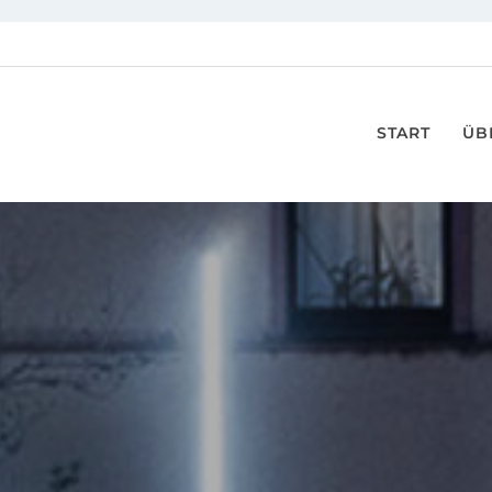
START
ÜB