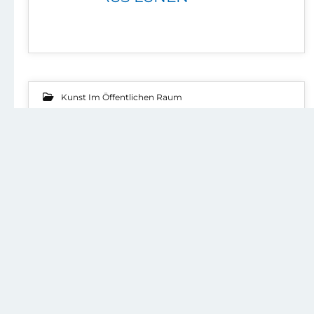
Kunst Im Öffentlichen Raum
31
SCHWARZER BERG
MAI 2012
Sonstige Aktivitäten
31